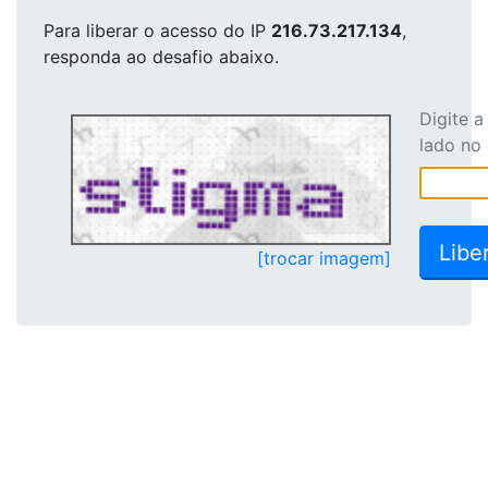
Para liberar o acesso
do IP
216.73.217.134
,
responda ao desafio abaixo.
Digite 
lado no
[trocar imagem]