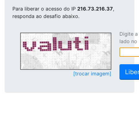
Para liberar o acesso
do IP
216.73.216.37
,
responda ao desafio abaixo.
Digite 
lado no
[trocar imagem]