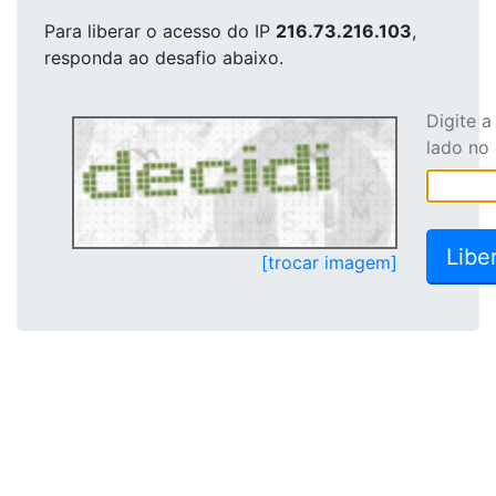
Para liberar o acesso
do IP
216.73.216.103
,
responda ao desafio abaixo.
Digite 
lado no
[trocar imagem]