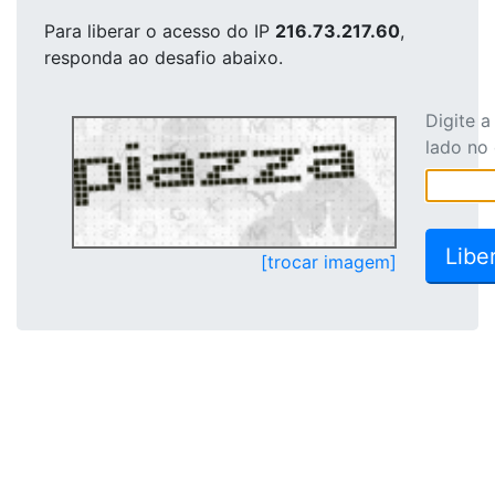
Para liberar o acesso
do IP
216.73.217.60
,
responda ao desafio abaixo.
Digite 
lado no
[trocar imagem]