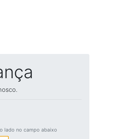
ança
nosco.
ao lado no campo abaixo