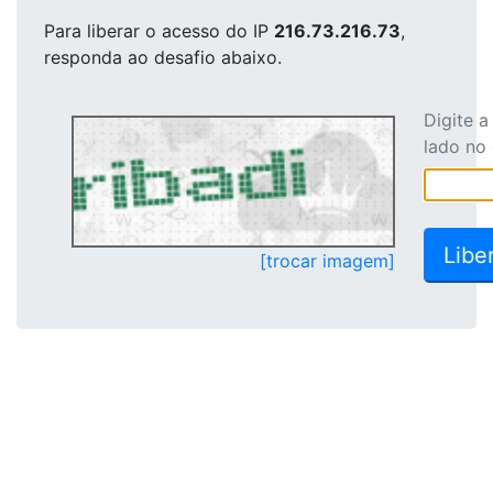
Para liberar o acesso
do IP
216.73.216.73
,
responda ao desafio abaixo.
Digite 
lado no
[trocar imagem]