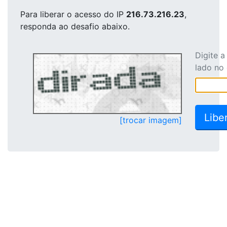
Para liberar o acesso
do IP
216.73.216.23
,
responda ao desafio abaixo.
Digite 
lado no
[trocar imagem]