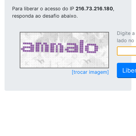
Para liberar o acesso
do IP
216.73.216.180
,
responda ao desafio abaixo.
Digite 
lado no
[trocar imagem]