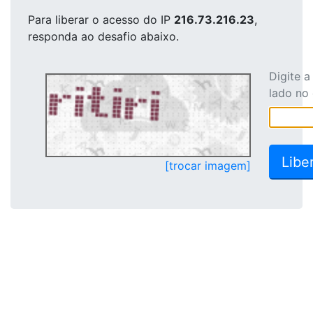
Para liberar o acesso
do IP
216.73.216.23
,
responda ao desafio abaixo.
Digite 
lado no
[trocar imagem]