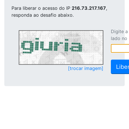
Para liberar o acesso
do IP
216.73.217.167
,
responda ao desafio abaixo.
Digite 
lado no
[trocar imagem]