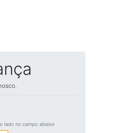
ança
nosco.
ao lado no campo abaixo