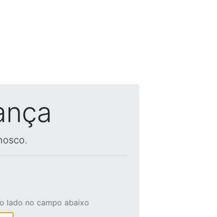
ança
nosco.
ao lado no campo abaixo