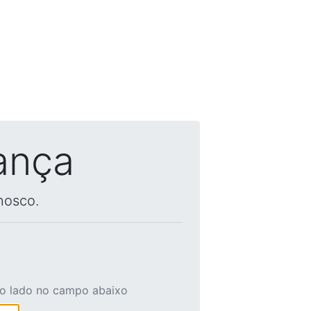
ança
nosco.
ao lado no campo abaixo