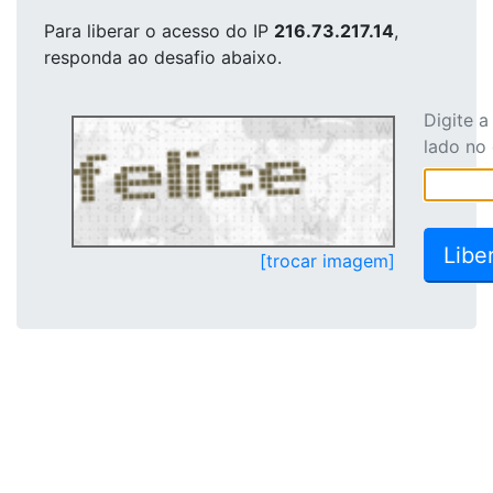
Para liberar o acesso
do IP
216.73.217.14
,
responda ao desafio abaixo.
Digite 
lado no
[trocar imagem]