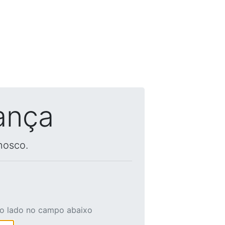
ança
nosco.
ao lado no campo abaixo