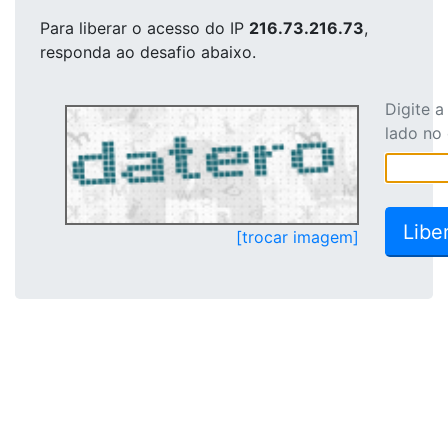
Para liberar o acesso
do IP
216.73.216.73
,
responda ao desafio abaixo.
Digite 
lado no
[trocar imagem]