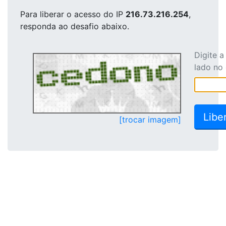
Para liberar o acesso
do IP
216.73.216.254
,
responda ao desafio abaixo.
Digite 
lado no
[trocar imagem]