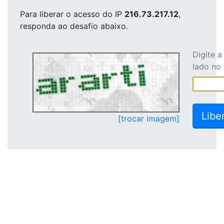
Para liberar o acesso
do IP
216.73.217.12
,
responda ao desafio abaixo.
Digite 
lado no
[trocar imagem]