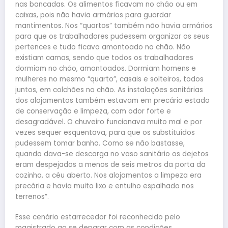
nas bancadas. Os alimentos ficavam no chão ou em
caixas, pois não havia armários para guardar
mantimentos. Nos “quartos” também não havia armários
para que os trabalhadores pudessem organizar os seus
pertences e tudo ficava amontoado no chão. Não
existiam camas, sendo que todos os trabalhadores
dormiam no chão, amontoados. Dormiam homens e
mulheres no mesmo “quarto”, casais e solteiros, todos
juntos, em colchões no chão. As instalações sanitárias
dos alojamentos também estavam em precário estado
de conservação e limpeza, com odor forte e
desagradável. O chuveiro funcionava muito mal e por
vezes sequer esquentava, para que os substituídos
pudessem tomar banho. Como se não bastasse,
quando dava-se descarga no vaso sanitário os dejetos
eram despejados a menos de seis metros da porta da
cozinha, a céu aberto. Nos alojamentos a limpeza era
precária e havia muito lixo e entulho espalhado nos
terrenos”.
Esse cenário estarrecedor foi reconhecido pelo
magistrado ao se deparar com as condições