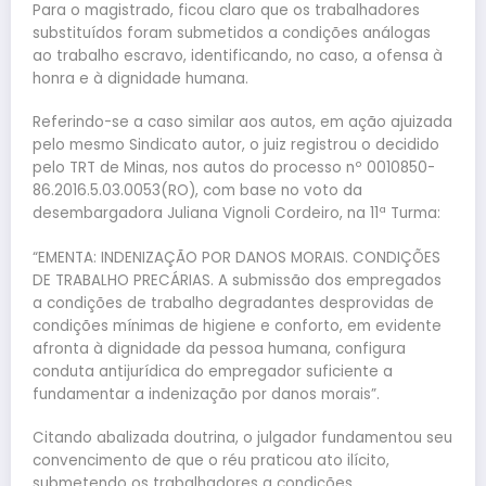
Para o magistrado, ficou claro que os trabalhadores
substituídos foram submetidos a condições análogas
ao trabalho escravo, identificando, no caso, a ofensa à
honra e à dignidade humana.
Referindo-se a caso similar aos autos, em ação ajuizada
pelo mesmo Sindicato autor, o juiz registrou o decidido
pelo TRT de Minas, nos autos do processo nº 0010850-
86.2016.5.03.0053(RO), com base no voto da
desembargadora Juliana Vignoli Cordeiro, na 11ª Turma:
“EMENTA: INDENIZAÇÃO POR DANOS MORAIS. CONDIÇÕES
DE TRABALHO PRECÁRIAS. A submissão dos empregados
a condições de trabalho degradantes desprovidas de
condições mínimas de higiene e conforto, em evidente
afronta à dignidade da pessoa humana, configura
conduta antijurídica do empregador suficiente a
fundamentar a indenização por danos morais”.
Citando abalizada doutrina, o julgador fundamentou seu
convencimento de que o réu praticou ato ilícito,
submetendo os trabalhadores a condições