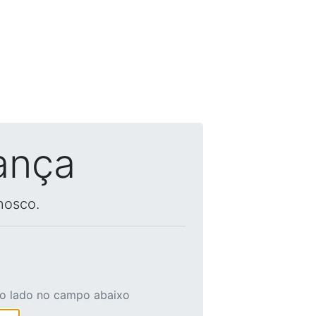
ança
nosco.
ao lado no campo abaixo