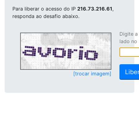
Para liberar o acesso
do IP
216.73.216.61
,
responda ao desafio abaixo.
Digite 
lado no
[trocar imagem]