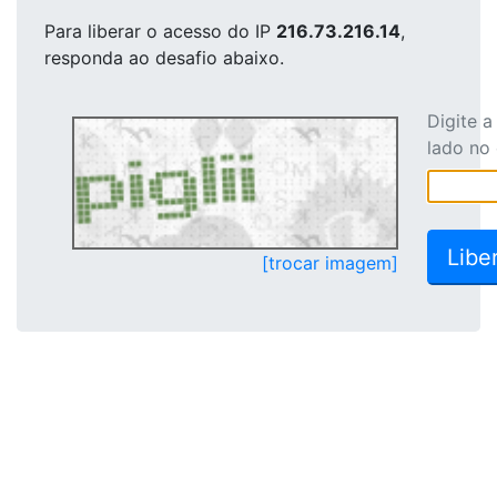
Para liberar o acesso
do IP
216.73.216.14
,
responda ao desafio abaixo.
Digite 
lado no
[trocar imagem]