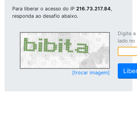
Para liberar o acesso
do IP
216.73.217.84
,
responda ao desafio abaixo.
Digite 
lado no
[trocar imagem]