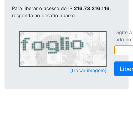
Para liberar o acesso
do IP
216.73.216.116
,
responda ao desafio abaixo.
Digite 
lado no
[trocar imagem]