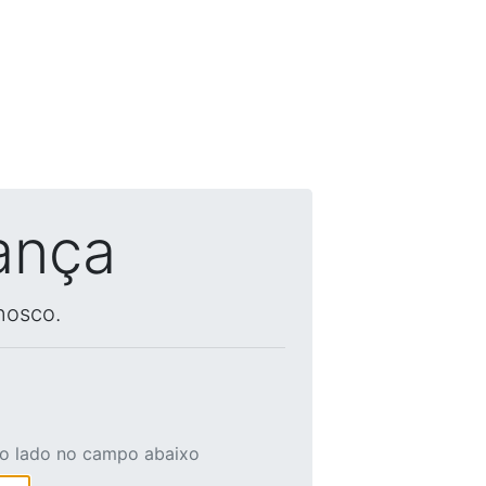
ança
nosco.
ao lado no campo abaixo