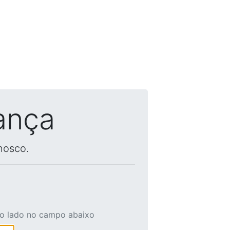
ança
nosco.
ao lado no campo abaixo