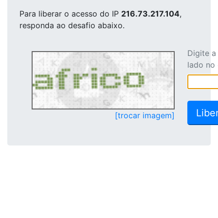
Para liberar o acesso
do IP
216.73.217.104
,
responda ao desafio abaixo.
Digite 
lado no
[trocar imagem]