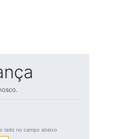
ança
nosco.
ao lado no campo abaixo