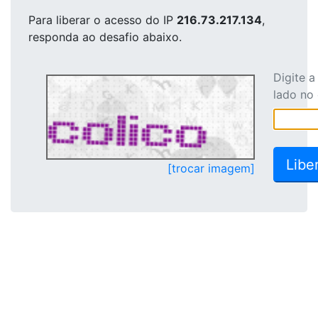
Para liberar o acesso
do IP
216.73.217.134
,
responda ao desafio abaixo.
Digite 
lado no
[trocar imagem]