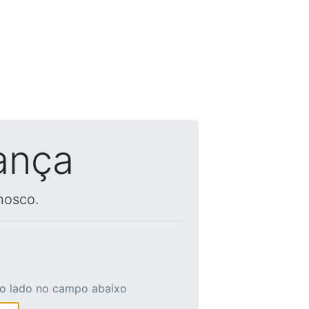
ança
nosco.
ao lado no campo abaixo