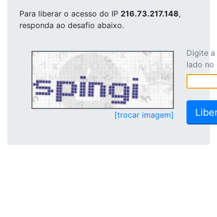
Para liberar o acesso
do IP
216.73.217.148
,
responda ao desafio abaixo.
Digite 
lado no
[trocar imagem]