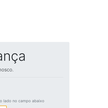
ança
nosco.
ao lado no campo abaixo