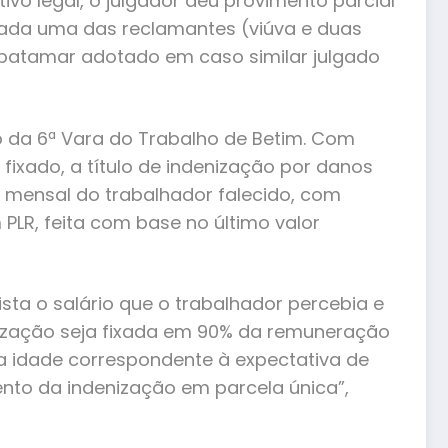
ivo legal, o julgador deu provimento parcial
cada uma das reclamantes (viúva e duas
o patamar adotado em caso similar julgado
o da 6ª Vara do Trabalho de Betim. Com
a fixado, a título de indenização por danos
 mensal do trabalhador falecido, com
 PLR, feita com base no último valor
sta o salário que o trabalhador percebia e
enização seja fixada em 90% da remuneração
a idade correspondente à expectativa de
nto da indenização em parcela única”,