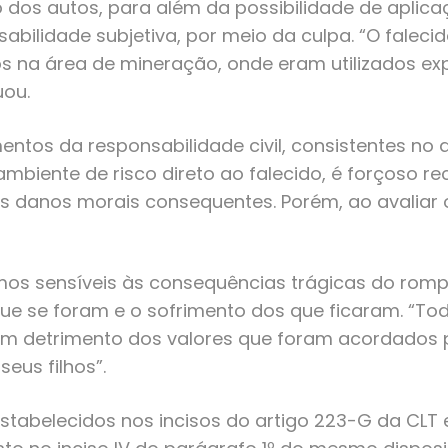
o dos autos, para além da possibilidade de aplica
sabilidade subjetiva, por meio da culpa. “O falec
os na área de mineração, onde eram utilizados e
uou.
tos da responsabilidade civil, consistentes no d
ambiente de risco direto ao falecido, é forçoso
os danos morais consequentes. Porém, ao avaliar 
somos sensíveis às consequências trágicas do r
que se foram e o sofrimento dos que ficaram. “T
em detrimento dos valores que foram acordados po
eus filhos”.
stabelecidos nos incisos do artigo 223-G da CLT