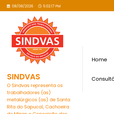
Pular
08/08/2026
5:02:19 PM
para
o
conteúdo
Home
SINDVAS
Consultó
O Sindvas representa os
trabalhadores (as)
metalúrgicos (as) de Santa
Rita do Sapucaí, Cachoeira
de Minas e Conceição dos