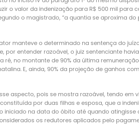
sto no inciso IV do parágrafo 1º do mesmo disposit
ir o valor da indenização para R$ 500 mil para 
o. Segundo o magistrado, “a quantia se aproxima d
lator manteve o determinado na sentença do juíz
 e, por entender razoável, o juiz sentenciante havi
la ré, no montante de 90% da última remuneração
natalina. E, ainda, 90% da projeção de ganhos com
se aspecto, pois se mostra razoável, tendo em vi
constituída por duas filhas e esposa, que a ind
 iniciado na data do óbito até quando atingisse 
considerados os redutores aplicados pelo pagame