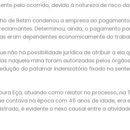
te pelo ocorrido, devido à natureza de risco da 
abalho de Betim condenou a empresa ao pagamento
reclamantes. Determinou, ainda, o pagamento po
elas eram dependentes economicamente do traba
 não há possibilidade jurídica de atribuir a ela 
zadas naquela mina foram autorizadas pelos órg
redução do patamar indenizatório fixado na sente
Moura Eça, atuando como relator no processo, na
 que contava na época com 45 anos de idade, er
strado, é evidente o nexo causal entre a atividade