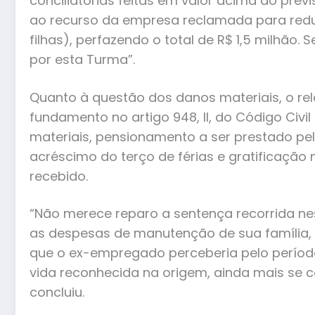
conciliatórias feitas em valor acima do previ
ao recurso da empresa reclamada para reduz
filhas), perfazendo o total de R$ 1,5 milhã
por esta Turma”.
Quanto à questão dos danos materiais, o re
fundamento no artigo 948, II, do Código Civil
materiais, pensionamento a ser prestado pe
acréscimo do terço de férias e gratificação 
recebido.
“Não merece reparo a sentença recorrida nes
as despesas de manutenção de sua família, 
que o ex-empregado perceberia pelo período
vida reconhecida na origem, ainda mais se 
concluiu.