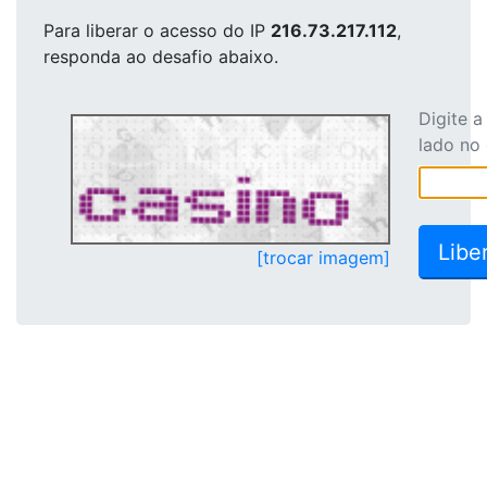
Para liberar o acesso
do IP
216.73.217.112
,
responda ao desafio abaixo.
Digite 
lado no
[trocar imagem]