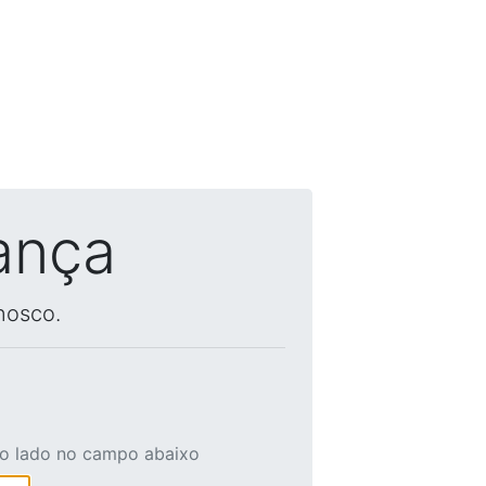
ança
nosco.
ao lado no campo abaixo