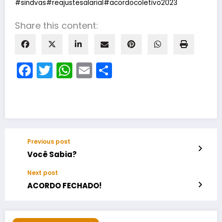
#sindvas
#reajustesalarial
#acordocoletivo2023
Share this content:
Facebook
Twitter
WhatsApp
Email
Share
Previous post
Você Sabia?
Next post
ACORDO FECHADO!