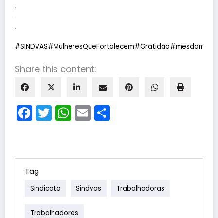
.
.
.
#SINDVAS
#MulheresQueFortalecem
#Gratidão
#mesdamulhe
Share this content:
Facebook
Twitter
WhatsApp
Email
Share
Tag
Sindicato
Sindvas
Trabalhadoras
Trabalhadores