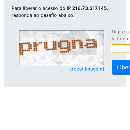
Para liberar o acesso
do IP
216.73.217.145
,
responda ao desafio abaixo.
Digite 
lado no
[trocar imagem]