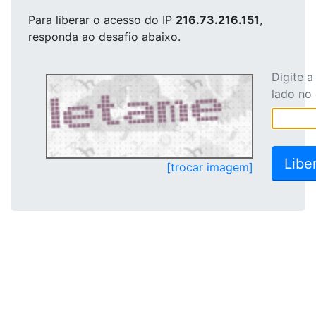
Para liberar o acesso
do IP
216.73.216.151
,
responda ao desafio abaixo.
Digite 
lado no
[trocar imagem]