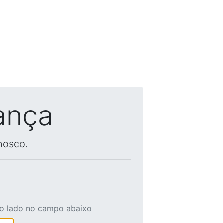
ança
nosco.
ao lado no campo abaixo