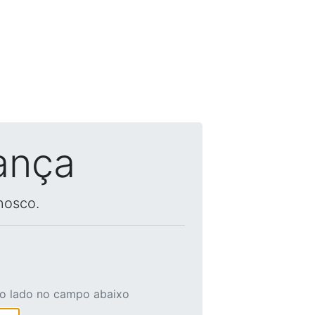
ança
nosco.
ao lado no campo abaixo