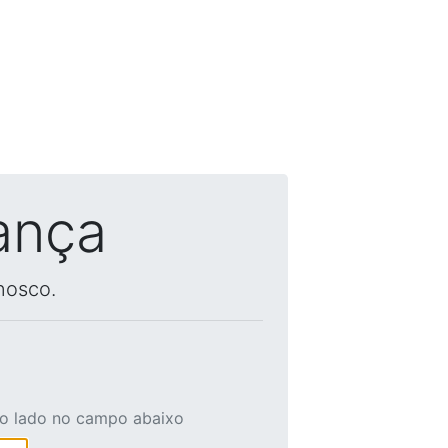
ança
nosco.
ao lado no campo abaixo