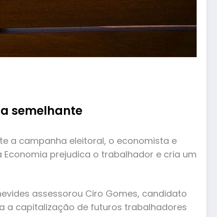
sta semelhante
te a campanha eleitoral, o economista e
 Economia prejudica o trabalhador e cria um
enevides assessorou Ciro Gomes, candidato
a a capitalização de futuros trabalhadores