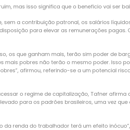
uim, mas isso significa que o beneficio vai ser ba
 sem a contribuição patronal, os salários líquid
à disposição para elevar as remunerações pagas.
sso, os que ganham mais, terão sim poder de barga
res mais pobres não terão o mesmo poder. Isso 
pobres”, afirmou, referindo-se a um potencial ri
cessar o regime de capitalização, Tafner afirma 
levado para os padrões brasileiros, uma vez qu
o da renda do trabalhador terá um efeito inócuo”,