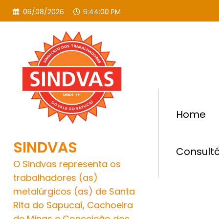
Pular
06/08/2026
6:44:02 PM
para
o
conteúdo
Home
SINDVAS
Consultó
O Sindvas representa os
trabalhadores (as)
metalúrgicos (as) de Santa
Rita do Sapucaí, Cachoeira
de Minas e Conceição dos