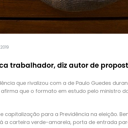
/2019
ca trabalhador, diz autor de propo
dência que rivalizou com a de Paulo Guedes duran
afirma que o formato em estudo pelo ministro da
capitalização para a Previdência na eleição. B
rá a carteira verde-amarela, porta de entrada par