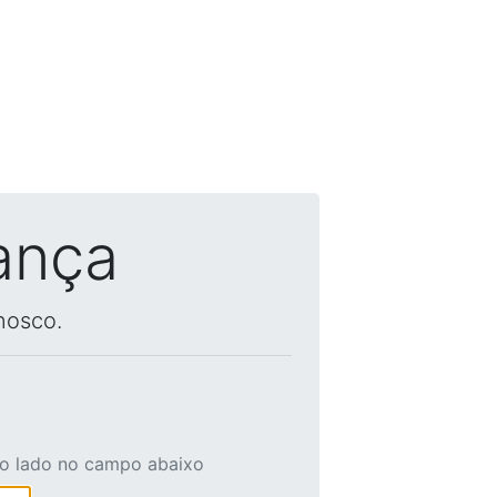
ança
nosco.
ao lado no campo abaixo