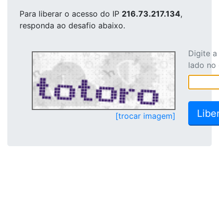
Para liberar o acesso
do IP
216.73.217.134
,
responda ao desafio abaixo.
Digite 
lado no
[trocar imagem]