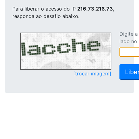
Para liberar o acesso
do IP
216.73.216.73
,
responda ao desafio abaixo.
Digite 
lado no
[trocar imagem]