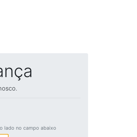
ança
nosco.
ao lado no campo abaixo