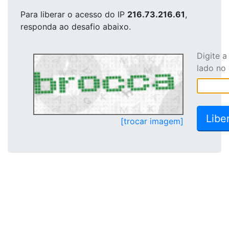
Para liberar o acesso
do IP
216.73.216.61
,
responda ao desafio abaixo.
Digite 
lado no
[trocar imagem]