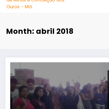
Ouros – MG.
Month: abril 2018
SINDVAS realiza diversas assembleias ao longo da