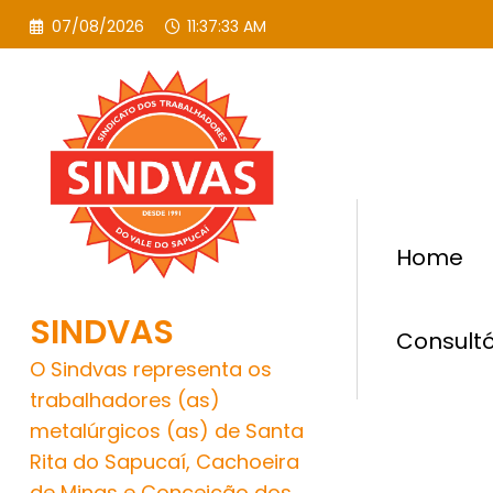
Pular
07/08/2026
11:37:35 AM
para
o
conteúdo
Home
SINDVAS
Consultó
O Sindvas representa os
trabalhadores (as)
metalúrgicos (as) de Santa
Rita do Sapucaí, Cachoeira
de Minas e Conceição dos